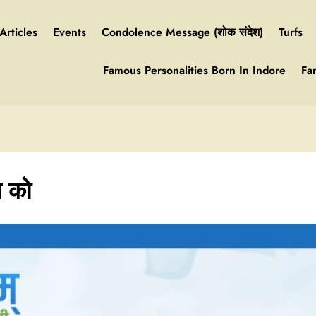
Articles
Events
Condolence Message (शोक संदेश)
Turfs
Famous Personalities Born In Indore
Fa
ल को