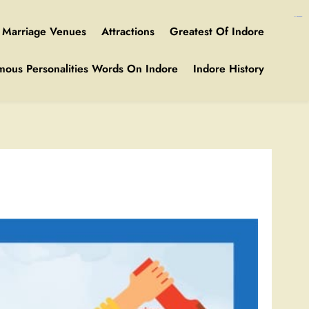
https://ijins.umsida.ac.id/data/
https://polreskedirikota.id/
kampungbet
kampungbet
Marriage Venues
Attractions
Greatest Of Indore
mous Personalities Words On Indore
Indore History