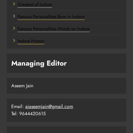
Greatest of Indore
Famous Personalities Born in Indore
Famous Personalities Words on Indore
Indore History
Managing Editor
Aseem Jain
Email:
ajaseemjain@gmail.com
Tel: 9644420615