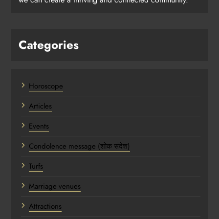
Categories
Horoscope
Articles
Events
Condolence message (शोक संदेश)
Turfs
Marriage venues
Attractions