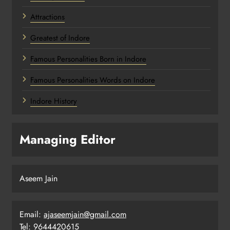
Attractions
Greatest of Indore
Famous Personalities Born in Indore
Famous Personalities Words on Indore
Indore History
Managing Editor
Aseem Jain
Email:
ajaseemjain@gmail.com
Tel: 9644420615