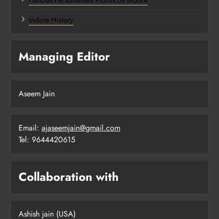
Famous Personalities Words on Indore
Indore History
Managing Editor
Aseem Jain
Email:
ajaseemjain@gmail.com
Tel: 9644420615
Collaboration with
Ashish jain (USA)