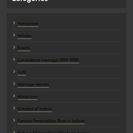
Horoscope
Articles
Events
Condolence message (शोक संदेश)
Turfs
Marriage venues
Attractions
Greatest of Indore
Famous Personalities Born in Indore