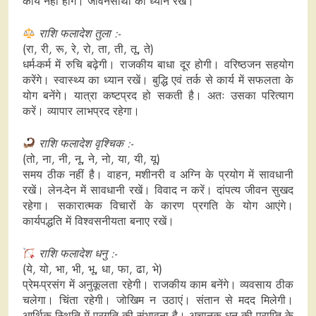
कार्य नहीं होंगे। जीवनसाथी का ध्यान रखें।
राशि फलादेश तुला :-
(रा, री, रू, रे, रो, ता, ती, तू, ते)
धर्म-कर्म में रुचि बढ़ेगी। राजकीय बाधा दूर होगी। वरिष्ठजन सहयोग
करेंगे। स्वास्थ्य का ध्यान रखें। बुद्धि एवं तर्क से कार्य में सफलता के
योग बनेंगे। यात्रा कष्टप्रद हो सकती है। अतः उसका परित्याग
करें। व्यापार लाभप्रद रहेगा।
राशि फलादेश वृश्चिक :-
(तो, ना, नी, नू, ने, नो, या, यी, यू)
समय ठीक नहीं है। वाहन, मशीनरी व अग्नि के प्रयोग में सावधानी
रखें। लेन-देन में सावधानी रखें। विवाद न करें। दांपत्य जीवन सुखद
रहेगा। सकारात्मक विचारों के कारण प्रगति के योग आएंगे।
कार्यपद्धति में विश्वसनीयता बनाए रखें।
राशि फलादेश धनु :-
(ये, यो, भा, भी, भू, धा, फा, ढा, भे)
प्रेम-प्रसंग में अनुकूलता रहेगी। राजकीय काम बनेंगे। व्यवसाय ठीक
चलेगा। चिंता रहेगी। जोखिम न उठाएं। संतान से मदद मिलेगी।
आर्थिक स्थिति में प्रगति की संभावना है। अचानक धन की प्राप्ति के