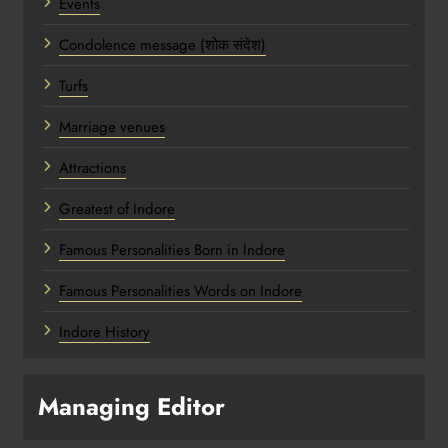
Events
Condolence message (शोक संदेश)
Turfs
Marriage venues
Attractions
Greatest of Indore
Famous Personalities Born in Indore
Famous Personalities Words on Indore
Indore History
Managing Editor