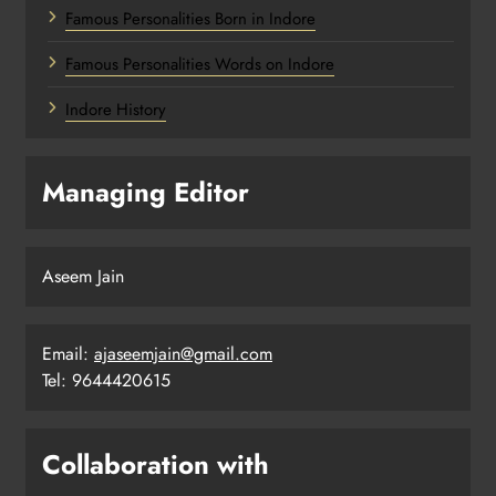
Famous Personalities Born in Indore
Famous Personalities Words on Indore
Indore History
Managing Editor
Aseem Jain
Email:
ajaseemjain@gmail.com
Tel: 9644420615
Collaboration with