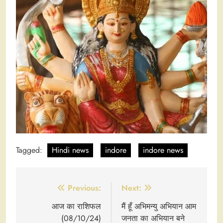
Tagged:
Hindi news
indore
indore news
Post
Previous:
Next:
navigation
आज का राशिफल
मैं हूँ अभिमन्यु अभियान आम
(08/10/24)
जनता का अभियान बने