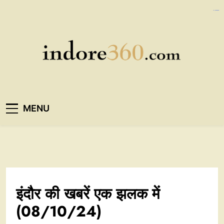
Skip
https://ijins.umsida.ac.id/data/
https://polreskedirikota.id/
kampungbet
kampungbet
to
content
Indore360
MENU
इंदौर की खबरें एक झलक में
(08/10/24)