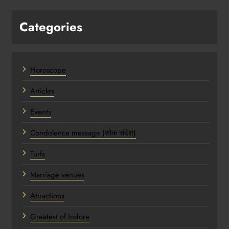
Categories
Horoscope
Articles
Events
Condolence message (शोक संदेश)
Turfs
Marriage venues
Attractions
Greatest of Indore