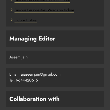
Famous Personalities Words on Indore
Indore History
Managing Editor
Aseem Jain
Email:
ajaseemjain@gmail.com
Tel: 9644420615
Collaboration with