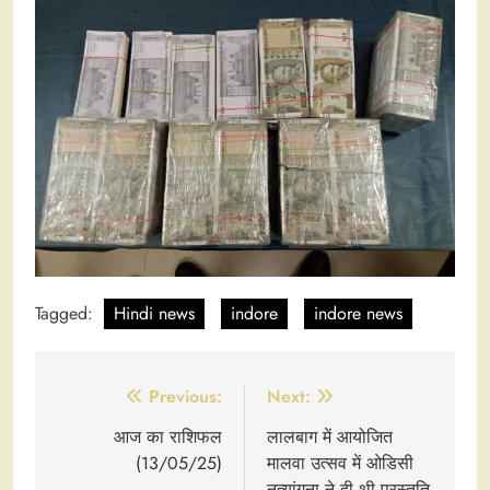
Tagged:
Hindi news
indore
indore news
Post
Previous:
Next:
navigation
आज का राशिफल
लालबाग में आयोजित
(13/05/25)
मालवा उत्सव में ओडिसी
नृत्यांगना ने दी थी प्रस्तुति