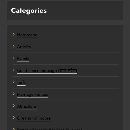
Categories
Horoscope
Articles
Events
Condolence message (शोक संदेश)
Turfs
Marriage venues
Attractions
Greatest of Indore
Famous Personalities Born in Indore