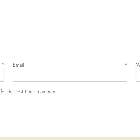
e
*
Email
*
W
for the next time I comment.