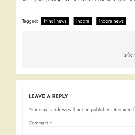
Tagged:
Hindi news
indore
indore news
Post
navigation
इंदौर
LEAVE A REPLY
Your email address will not be published.
Required 
Comment
*