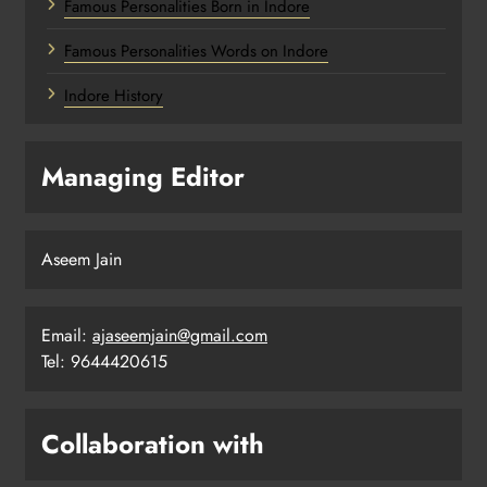
Famous Personalities Born in Indore
Famous Personalities Words on Indore
Indore History
Managing Editor
Aseem Jain
Email:
ajaseemjain@gmail.com
Tel: 9644420615
Collaboration with