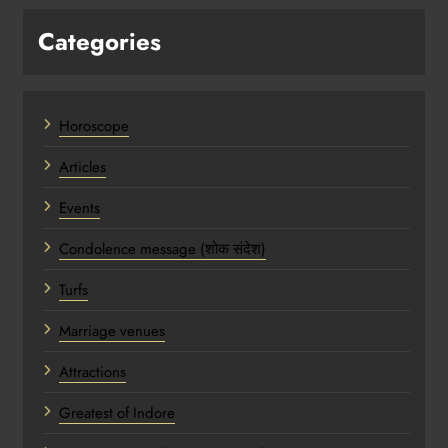
Categories
Horoscope
Articles
Events
Condolence message (शोक संदेश)
Turfs
Marriage venues
Attractions
Greatest of Indore