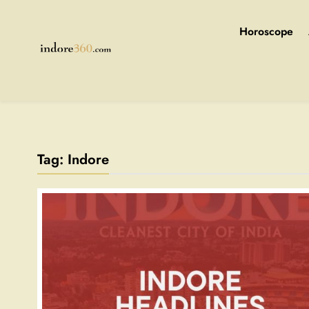
Skip
to
Horoscope
content
Indore360
Tag:
Indore