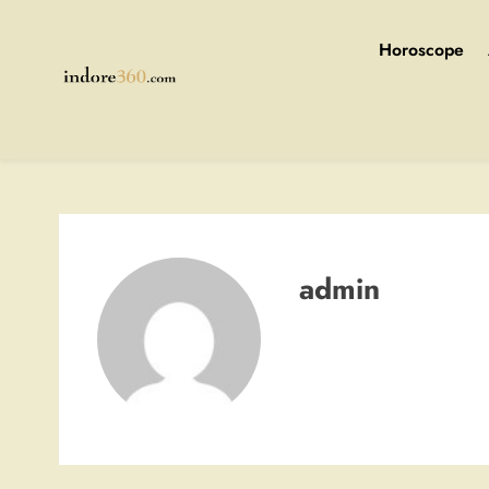
Skip
to
Horoscope
content
Indore360
admin