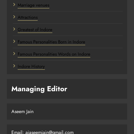
Marriage venues
Attractions
Greatest of Indore
Famous Personalities Born in Indore
Famous Personalities Words on Indore
Indore History
Managing Editor
Aseem Jain
Email:
ajaseemjain@gmail.com