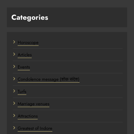
Categories
Horoscope
Articles
Events
Condolence message (शोक संदेश)
Turfs
Marriage venues
Attractions
Greatest of Indore