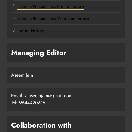
Famous Personalities Born in Indore
Famous Personalities Words on Indore
Indore History
Managing Editor
Aseem Jain
Email:
ajaseemjain@gmail.com
Tel: 9644420615
Collaboration with