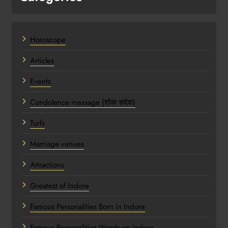
Horoscope
Articles
Events
Condolence message (शोक संदेश)
Turfs
Marriage venues
Attractions
Greatest of Indore
Famous Personalities Born in Indore
Famous Personalities Words on Indore