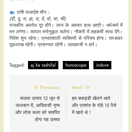
राशि फलादेश मीन :-
(दी, दू, थ, झ, ञ, दे, दो, चा, ची)
राजकीय अवरोध दूर होंगे। लाभ के अवसर हाथ आएंगे। धर्म-कर्म में
मन लगेगा। व्यापार मनोनुकूल चलेगा। नौकरी में सहकर्मी साथ देंगे।
निवेश शुभ रहेगा। प्रभावशाली व्यक्तियों से परिचय होगा। घर-बाहर
पूछ-परख रहेगी। प्रसन्नता रहेगी। जल्दबाजी न करें।
Tagged:
aj ka rashifal
horoscope
indore
Post
Previous:
Next:
navigation
मालवा उत्सव 12 जून से
हम कबड्डी खेलने आते
लालबाग में, आदिवासी नृत्य
और प्रशांत के पोहे 15 पैसे
और लोक कला को समर्पित
में खाते थे !
होगा यह उत्सव