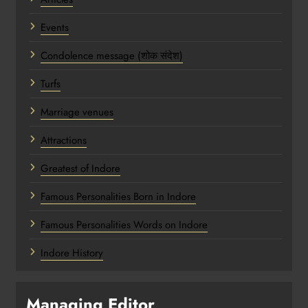
Events
Condolence message (शोक संदेश)
Turfs
Marriage venues
Attractions
Greatest of Indore
Famous Personalities Born in Indore
Famous Personalities Words on Indore
Indore History
Managing Editor