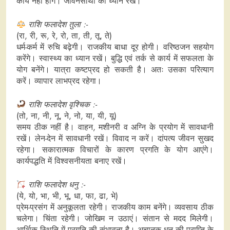
कार्य नहीं होंगे। जीवनसाथी का ध्यान रखें।
राशि फलादेश तुला :-
(रा, री, रू, रे, रो, ता, ती, तू, ते)
धर्म-कर्म में रुचि बढ़ेगी। राजकीय बाधा दूर होगी। वरिष्ठजन सहयोग
करेंगे। स्वास्थ्य का ध्यान रखें। बुद्धि एवं तर्क से कार्य में सफलता के
योग बनेंगे। यात्रा कष्टप्रद हो सकती है। अतः उसका परित्याग
करें। व्यापार लाभप्रद रहेगा।
राशि फलादेश वृश्चिक :-
(तो, ना, नी, नू, ने, नो, या, यी, यू)
समय ठीक नहीं है। वाहन, मशीनरी व अग्नि के प्रयोग में सावधानी
रखें। लेन-देन में सावधानी रखें। विवाद न करें। दांपत्य जीवन सुखद
रहेगा। सकारात्मक विचारों के कारण प्रगति के योग आएंगे।
कार्यपद्धति में विश्वसनीयता बनाए रखें।
राशि फलादेश धनु :-
(ये, यो, भा, भी, भू, धा, फा, ढा, भे)
प्रेम-प्रसंग में अनुकूलता रहेगी। राजकीय काम बनेंगे। व्यवसाय ठीक
चलेगा। चिंता रहेगी। जोखिम न उठाएं। संतान से मदद मिलेगी।
आर्थिक स्थिति में प्रगति की संभावना है। अचानक धन की प्राप्ति के