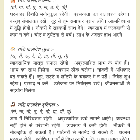
राशि फलादेश कन्या :-
(ढो, पा, पी, पू, ष, ण, ठ, पे, पो)
घर-बाहर स्थिति मनोनुकूल रहेगी। प्रसन्नता का वातावरण रहेगा।
वस्तुएं संभालकर रखें। दूर से शुभ समाचार प्राप्त होंगे। आत्मविश्वास
में वृद्धि होगी। नौकरी में सहकर्मी साथ देंगे। व्यवसाय में जल्दबाजी से
काम न करें। चोट व दुर्घटना से बचें। लाभ के अवसर हाथ आएंगे।
राशि फलादेश तुला :-
(रा, री, रू, रे, रो, ता, ती, तू, ते)
व्यावसायिक यात्रा सफल रहेगी। अप्रत्याशित लाभ के योग हैं।
भाग्य का साथ मिलेगा। व्यवसाय ठीक चलेगा। नौकरी में अधिकार
बढ़ सकते हैं। जुए, सट्टे व लॉटरी के चक्कर में न पड़ें। निवेश शुभ
रहेगा। प्रमाद न करें। उत्तेजना पर नियंत्रण रखें। जीवनसाथी से
सहयोग मिलेगा।
राशि फलादेश वृश्चिक :-
(तो, ना, नी, नू, ने, नो, या, यी, यू)
आय में निश्चितता रहेगी। अप्रत्याशित खर्च सामने आएंगे। व्यवस्था
नहीं होने से परेशानी रहेगी। व्यवसाय में कमी होगी। नौकरी में
नोकझोंक हो सकती है। पार्टनरों से मतभेद हो सकते हैं। थकान
महसूस होगी। अपेक्षित कार्यों में विघ्न आएंगे। चिंता तथा तनाव रहेंगे।