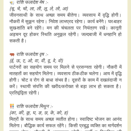
राशि फलादेश मेष :-
(चू, चे, चो, ला, ली, लू, ले, लो, आ)
जीवनसाथी के साथ अच्छा समय बीतेगा। व्यवसाय में वृद्धि होगी।
नौकरी में सुकून रहेगा। निवेश लाभप्रद रहेगा। कार्य बनेंगे। घर-बाहर
सुख-शांति बने रहेंगे। मन की चंचलता पर नियंत्रण रखें। कानूनी
अड़चन दूर होकर स्थिति अनुकूल रहेगी। जल्दबाजी में धनहानि हो
सकती है।
राशि फलादेश वृष :-
(ई, ऊ, ए, ओ, वा, वी, वू, वे, वो)
पार्टनरों का सहयोग समय पर मिलने से प्रसन्नता रहेगी। नौकरी में
मातहतों का सहयोग मिलेगा। व्यवसाय ठीक-ठीक चलेगा। आय में वृद्धि
होगी। चोट व रोग से बाधा संभव है। दूसरों के काम में दखलंदाजी न
करें। स्थायी संपत्ति की खरीद-फरोख्त से बड़ा लाभ हो सकता है।
प्रतिद्वंद्विता रहेगी।
राशि फलादेश मिथुन :-
(का, की, कू, घ, ङ, छ, के, को, ह)
मित्रों के साथ समय अच्‍छा व्यतीत होगा। स्वादिष्ट भोजन का आनंद
मिलेगा। बौद्धिक कार्य सफल रहेंगे। किसी प्रबुद्ध व्यक्ति का मार्गदर्शन