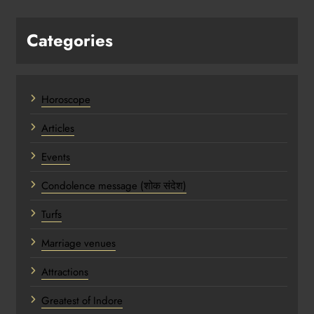
Categories
Horoscope
Articles
Events
Condolence message (शोक संदेश)
Turfs
Marriage venues
Attractions
Greatest of Indore