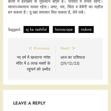
कार्यों में हस्तक्षेप से नुकसान बीएम है। परिवार में तनाव रहेगा।
व्यापार-व्यवसाय मध्यम रहेगा। कष्ट, भय, चिंता व बेचैनी का माहौल
बन सकता है। दु:खद समाचार मिल सकता है, धैर्य रखें।
Tagged:
aj ka rashifal
horoscope
indore
Post
Previous:
Next:
navigation
नए वर्ष में खजराना गणेश
आज का राशिफल
मंदिर में 6 लाख भक्तों के
(29/12/23)
पहुंचने की उम्मीद
LEAVE A REPLY