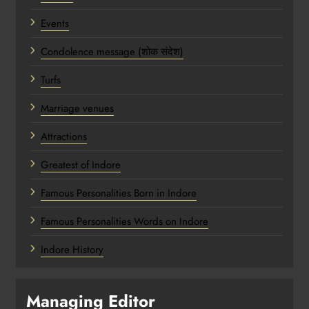
Events
Condolence message (शोक संदेश)
Turfs
Marriage venues
Attractions
Greatest of Indore
Famous Personalities Born in Indore
Famous Personalities Words on Indore
Indore History
Managing Editor