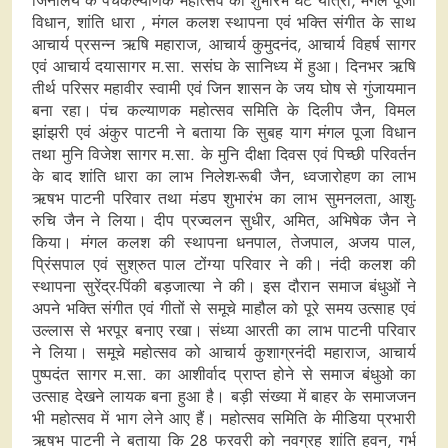
जिनालय के पंचकल्याणक महोत्सव का शुभारंभ घट यात्रा, मंगल पूजा
विधान, शांति धारा , मंगल कलश स्थापना एवं भक्ति संगीत के साथ
आचार्य प्रसन्न ऋषि महाराज, आचार्य कुमुदनंद, आचार्य विहर्ष सागर
एवं आचार्य दयासागर म.सा. ससंघ के सानिध्य में हुआ। दिनभर ऋषि
तीर्थ परिसर महावीर स्वामी एवं जिन शासन के जय घोष से गुंजायमान
बना रहा। पंच कल्याणक महोत्सव समिति के दिलीप जैन, विमल
झांझरी एवं अंकुर पाटनी ने बताया कि सुबह याग मंगल पूजा विधान
तथा मुनि विजेश सागर म.सा. के मुनि दीक्षा दिवस एवं पिच्छी परिवर्तन
के बाद शांति धारा का लाभ निलेश-रूबी जैन, ध्वजारोहण का लाभ
ऋषभ पाटनी परिवार तथा मंडप शुभारंभ का लाभ सुमनलता, आशु-
रुचि जैन ने लिया। दीप प्रज्वलन सुधीर, अमित, अभिषेक जैन ने
किया। मंगल कलश की स्थापना धनपाल, तेजपाल, अजय पाल,
प्रिंसपाल एवं सुश्रुत पाल टोंग्या परिवार ने की। नंदी कलश की
स्थापना सुरेंद्र-पिंकी बड़जात्या ने की। इस दौरान समाज बंधुओं ने
अपने भक्ति संगीत एवं गीतों से समूचे माहौल को पूरे समय उत्साह एवं
उल्लास से भरपूर बनाए रखा। संध्या आरती का लाभ पाटनी परिवार
ने लिया। समूचे महोत्सव को आचार्य कुशाग्रनंदी महाराज, आचार्य
पुष्पदंत सागर म.सा. का आशीर्वाद प्राप्त होने से समाज बंधुओ का
उत्साह देखने लायक बना हुआ है। बड़ी संख्या में बाहर के समाजजन
भी महोत्सव में भाग लेने आए हैं। महोत्सव समिति के मीडिया प्रभारी
ऋषभ पाटनी ने बताया कि 28 फरवरी को नवग्रह शांति हवन, गर्भ