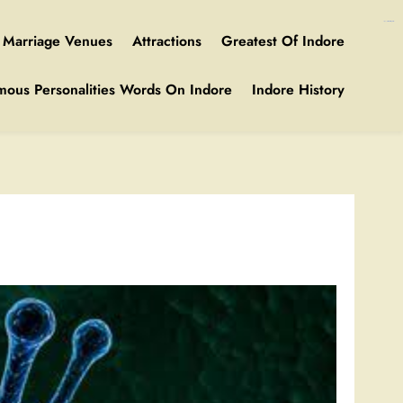
https://ijins.umsida.ac.id/data/
kampungbet
Marriage Venues
Attractions
Greatest Of Indore
mous Personalities Words On Indore
Indore History