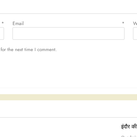
e
*
Email
*
W
for the next time I comment.
इंदौर क