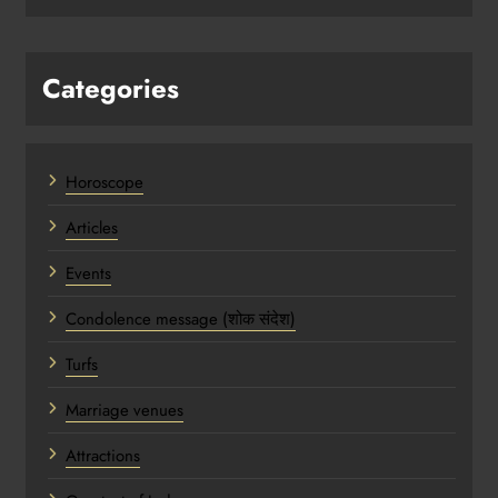
Categories
Horoscope
Articles
Events
Condolence message (शोक संदेश)
Turfs
Marriage venues
Attractions