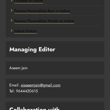
Greatest of Indore
Famous Personalities Born in Indore
Famous Personalities Words on Indore
Indore History
Managing Editor
Aseem Jain
Email:
ajaseemjain@gmail.com
Tel: 9644420615
Collaboration with