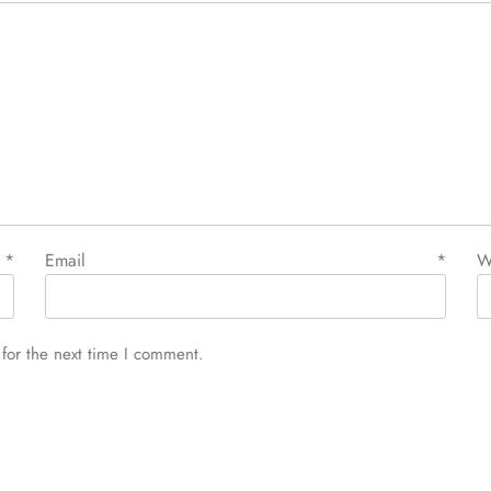
e
*
Email
*
W
for the next time I comment.