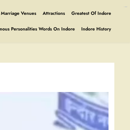
https://ijins.umsida.ac.id/data/
kampungbet
kampungbet
Marriage Venues
Attractions
Greatest Of Indore
mous Personalities Words On Indore
Indore History