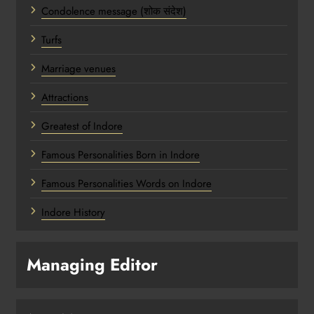
Condolence message (शोक संदेश)
Turfs
Marriage venues
Attractions
Greatest of Indore
Famous Personalities Born in Indore
Famous Personalities Words on Indore
Indore History
Managing Editor