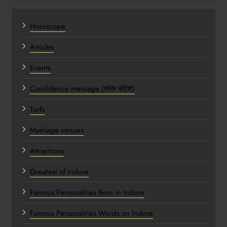
Horoscope
Articles
Events
Condolence message (शोक संदेश)
Turfs
Marriage venues
Attractions
Greatest of Indore
Famous Personalities Born in Indore
Famous Personalities Words on Indore