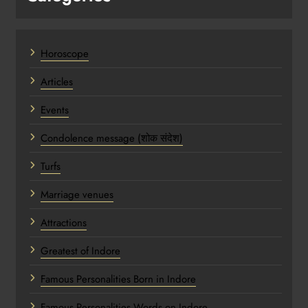
Horoscope
Articles
Events
Condolence message (शोक संदेश)
Turfs
Marriage venues
Attractions
Greatest of Indore
Famous Personalities Born in Indore
Famous Personalities Words on Indore