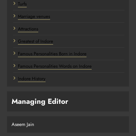
Turfs
Marriage venues
Attractions
Greatest of Indore
Famous Personalities Born in Indore
Famous Personalities Words on Indore
Indore History
Managing Editor
Aseem Jain