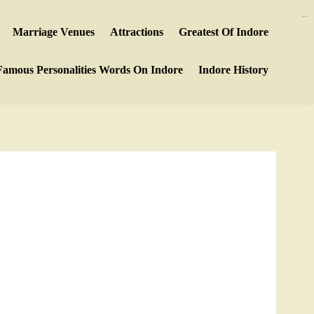
https://ijins.umsida.ac.id/data/
kampungbet
kampungbet
Marriage Venues
Attractions
Greatest Of Indore
Famous Personalities Words On Indore
Indore History