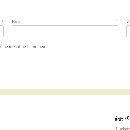
e
*
Email
*
W
r the next time I comment.
इंदौर क
admi