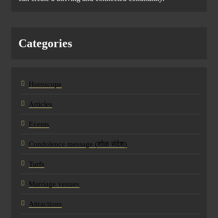
Categories
Horoscope
Articles
Events
Condolence message (शोक संदेश)
Turfs
Marriage venues
Attractions