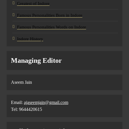
Greatest of Indore
Famous Personalities Born in Indore
Famous Personalities Words on Indore
Indore History
Managing Editor
Aseem Jain
Email:
ajaseemjain@gmail.com
Tel: 9644420615