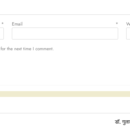
e
*
Email
*
W
for the next time I comment.
डॉ. गुल