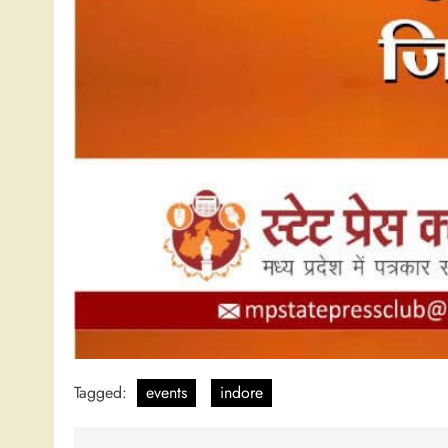
Tagged:
events
indore