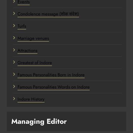
Events
Condolence message (शोक संदेश)
Turfs
Marriage venues
Attractions
Greatest of Indore
Famous Personalities Born in Indore
Famous Personalities Words on Indore
Indore History
Managing Editor