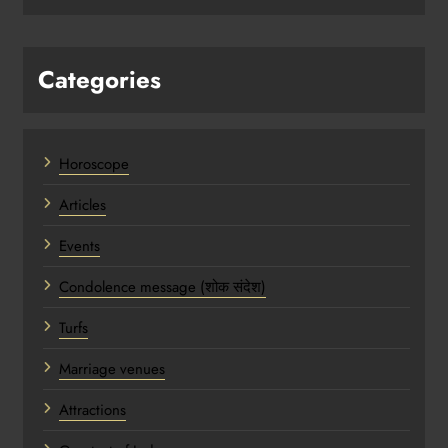
Categories
Horoscope
Articles
Events
Condolence message (शोक संदेश)
Turfs
Marriage venues
Attractions