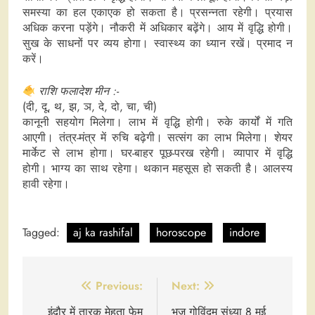
समस्या का हल एकाएक हो सकता है। प्रसन्नता रहेगी। प्रयास
अधिक करना पड़ेंगे। नौकरी में अधिकार बढ़ेंगे। आय में वृद्धि होगी।
सुख के साधनों पर व्यय होगा। स्वास्थ्य का ध्यान रखें। प्रमाद न
करें।
राशि फलादेश मीन :-
(दी, दू, थ, झ, ञ, दे, दो, चा, ची)
कानूनी सहयोग मिलेगा। लाभ में वृद्धि होगी। रुके कार्यों में गति
आएगी। तंत्र-मंत्र में रुचि बढ़ेगी। सत्संग का लाभ मिलेगा। शेयर
मार्केट से लाभ होगा। घर-बाहर पूछ-परख रहेगी। व्यापार में वृद्धि
होगी। भाग्य का साथ रहेगा। थकान महसूस हो सकती है। आलस्य
हावी रहेगा।
Tagged:
aj ka rashifal
horoscope
indore
Post
Previous:
Next:
navigation
इंदौर में तारक मेहता फेम
भज गोविंदम् संध्या 8 मई