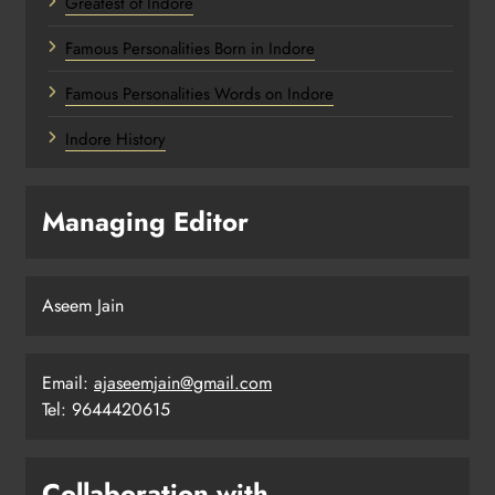
Greatest of Indore
Famous Personalities Born in Indore
Famous Personalities Words on Indore
Indore History
Managing Editor
Aseem Jain
Email:
ajaseemjain@gmail.com
Tel: 9644420615
Collaboration with