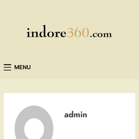
Skip
to
content
Indore360
MENU
admin