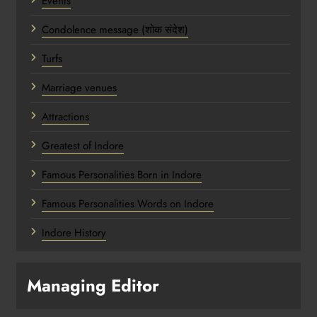
Events
Condolence message (शोक संदेश)
Turfs
Marriage venues
Attractions
Greatest of Indore
Famous Personalities Born in Indore
Famous Personalities Words on Indore
Indore History
Managing Editor