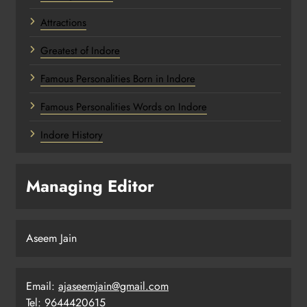
Attractions
Greatest of Indore
Famous Personalities Born in Indore
Famous Personalities Words on Indore
Indore History
Managing Editor
Aseem Jain
Email:
ajaseemjain@gmail.com
Tel: 9644420615