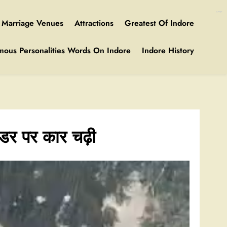
https://ijins.umsida.ac.id/data/
https://polreskedirikota.id/
kampungbet
kampungbet
Marriage Venues
Attractions
Greatest Of Indore
mous Personalities Words On Indore
Indore History
इडर पर कार चढ़ी