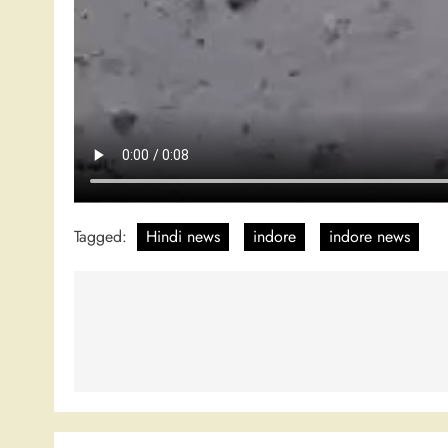
Tagged:
Hindi news
indore
indore news
Post
navigation