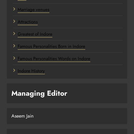
Marriage venues
Attractions
Greatest of Indore
Famous Personalities Born in Indore
Famous Personalities Words on Indore
Indore History
Managing Editor
Aseem Jain