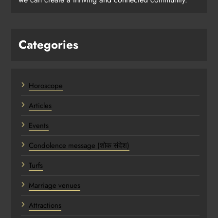
Categories
Horoscope
Articles
Events
Condolence message (शोक संदेश)
Turfs
Marriage venues
Attractions