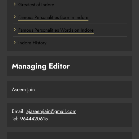
Greatest of Indore
Famous Personalities Born in Indore
Famous Personalities Words on Indore
Indore History
Managing Editor
Aseem Jain
Email:
ajaseemjain@gmail.com
Tel: 9644420615