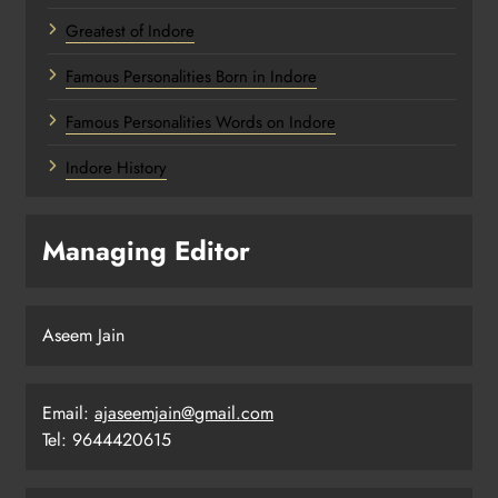
Greatest of Indore
Famous Personalities Born in Indore
Famous Personalities Words on Indore
Indore History
Managing Editor
Aseem Jain
Email:
ajaseemjain@gmail.com
Tel: 9644420615