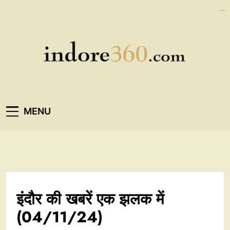
Skip
https://ijins.umsida.ac.id/data/
https://polreskedirikota.id/
kampungbet
kampungbet
to
content
Indore360
MENU
इंदौर की खबरें एक झलक में
(04/11/24)