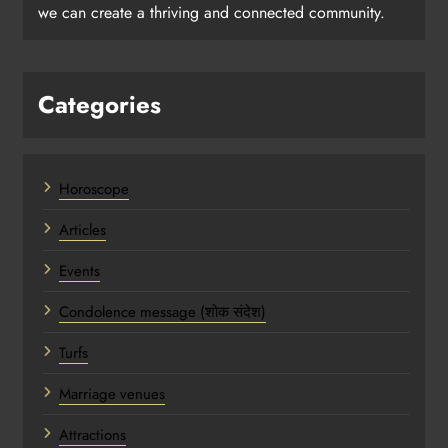
we can create a thriving and connected community.
Categories
Horoscope
Articles
Events
Condolence message (शोक संदेश)
Turfs
Marriage venues
Attractions