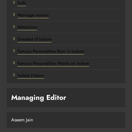
Turfs
Marriage venues
Attractions
Greatest of Indore
Famous Personalities Born in Indore
Famous Personalities Words on Indore
Indore History
Managing Editor
Aseem Jain