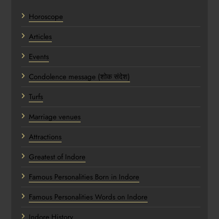
Horoscope
Articles
Events
Condolence message (शोक संदेश)
Turfs
Marriage venues
Attractions
Greatest of Indore
Famous Personalities Born in Indore
Famous Personalities Words on Indore
Indore History