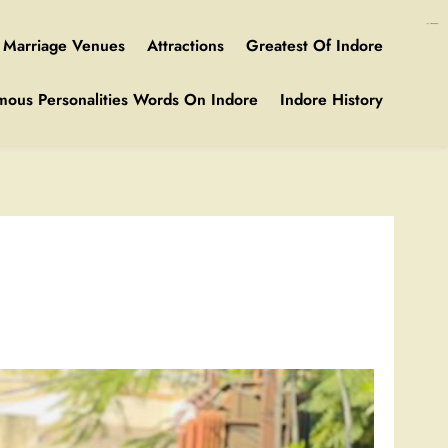
https://ijins.umsida.ac.id/data/
https://polreskedirikota.id/
kampungbet
kampungbet
Marriage Venues
Attractions
Greatest Of Indore
mous Personalities Words On Indore
Indore History