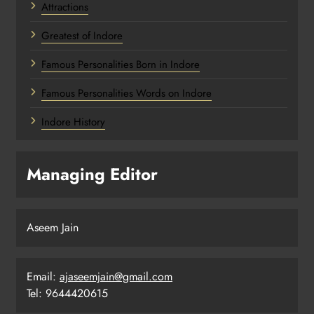
Attractions
Greatest of Indore
Famous Personalities Born in Indore
Famous Personalities Words on Indore
Indore History
Managing Editor
Aseem Jain
Email:
ajaseemjain@gmail.com
Tel: 9644420615