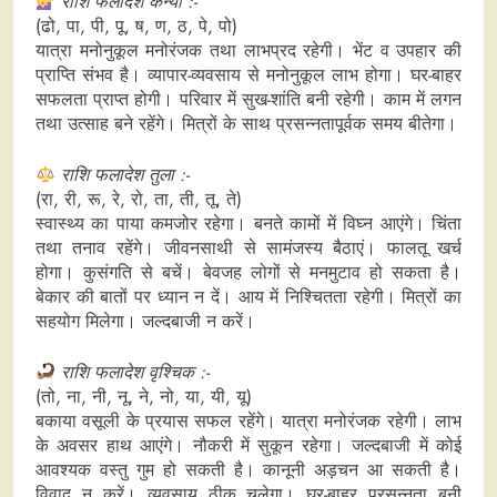
राशि फलादेश कन्या :-
(ढो, पा, पी, पू, ष, ण, ठ, पे, पो)
यात्रा मनोनुकूल मनोरंजक तथा लाभप्रद रहेगी। भेंट व उपहार की
प्राप्ति संभव है। व्यापार-व्यवसाय से मनोनुकूल लाभ होगा। घर-बाहर
सफलता प्राप्त होगी। परिवार में सुख-शांति बनी रहेगी। काम में लगन
तथा उत्साह बने रहेंगे। मित्रों के साथ प्रसन्नतापूर्वक समय बीतेगा।
राशि फलादेश तुला :-
(रा, री, रू, रे, रो, ता, ती, तू, ते)
स्वास्थ्य का पाया कमजोर रहेगा। बनते कामों में विघ्न आएंगे। चिंता
तथा तनाव रहेंगे। जीवनसाथी से सामंजस्य बैठाएं। फालतू खर्च
होगा। कुसंगति से बचें। बेवजह लोगों से मनमुटाव हो सकता है।
बेकार की बातों पर ध्यान न दें। आय में निश्चितता रहेगी। मित्रों का
सहयोग मिलेगा। जल्दबाजी न करें।
राशि फलादेश वृश्चिक :-
(तो, ना, नी, नू, ने, नो, या, यी, यू)
बकाया वसूली के प्रयास सफल रहेंगे। यात्रा मनोरंजक रहेगी। लाभ
के अवसर हाथ आएंगे। नौकरी में सुकून रहेगा। जल्दबाजी में कोई
आवश्यक वस्तु गुम हो सकती है। कानूनी अड़चन आ सकती है।
विवाद न करें। व्यवसाय ठीक चलेगा। घर-बाहर प्रसन्नता बनी