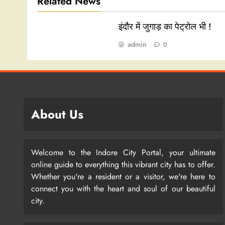
Related News
इंदौर में जुगाड़ का पेट्रोल भी !
admin
0
About Us
Welcome to the Indore City Portal, your ultimate
online guide to everything this vibrant city has to offer.
Whether you're a resident or a visitor, we're here to
connect you with the heart and soul of our beautiful
city.