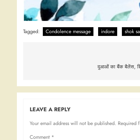
Tagged:
Condolence message
indore
shok s
Post
navigation
दुआओं का बैंक बैलेंस, 
LEAVE A REPLY
Your email address will not be published.
Required 
Comment
*