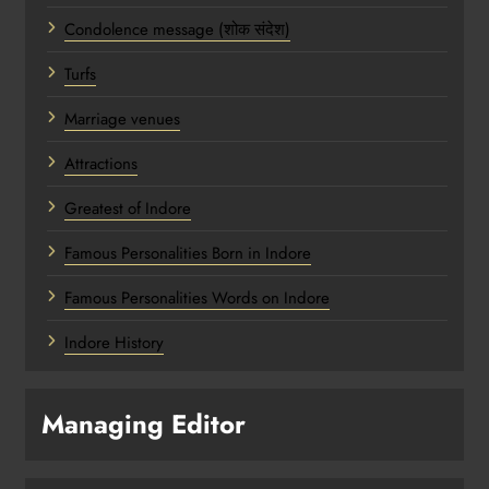
Condolence message (शोक संदेश)
Turfs
Marriage venues
Attractions
Greatest of Indore
Famous Personalities Born in Indore
Famous Personalities Words on Indore
Indore History
Managing Editor