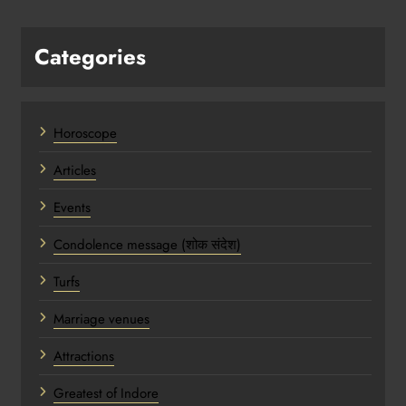
Categories
Horoscope
Articles
Events
Condolence message (शोक संदेश)
Turfs
Marriage venues
Attractions
Greatest of Indore