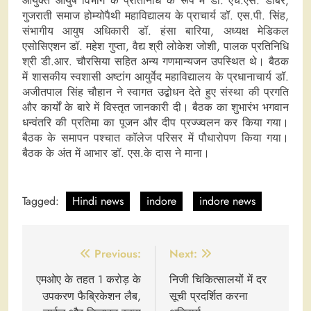
आयुक्त आयुष विभाग के प्रतिनिधि के रूप में डॉ. एच.एस. डाबर,
गुजराती समाज होम्योपैथी महाविद्यालय के प्राचार्य डॉ. एस.पी. सिंह,
संभागीय आयुष अधिकारी डॉ. हंसा बारिया, अध्यक्ष मेडिकल
एसोसिएशन डॉ. महेश गुप्ता, वैद्य श्री लोकेश जोशी, पालक प्रतिनिधि
श्री डी.आर. चौरसिया सहित अन्य गणमान्यजन उपस्थित थे। बैठक
में शासकीय स्वशासी अष्टांग आयुर्वेद महाविद्यालय के प्रधानाचार्य डॉ.
अजीतपाल सिंह चौहान ने स्वागत उद्बोधन देते हुए संस्था की प्रगति
और कार्यों के बारे में विस्तृत जानकारी दी। बैठक का शुभारंभ भगवान
धन्वंतरि की प्रतिमा का पूजन और दीप प्रज्ज्वलन कर किया गया।
बैठक के समापन पश्चात कॉलेज परिसर में पौधारोपण किया गया।
बैठक के अंत में आभार डॉ. एस.के दास ने माना।
Tagged:
Hindi news
indore
indore news
Post
Previous:
Next:
navigation
एमओए के तहत 1 करोड़ के
निजी चिकित्सालयों में दर
उपकरण फैब्रिकेशन लैब,
सूची प्रदर्शित करना