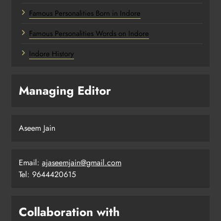
Famous Personalities Born in Indore
Famous Personalities Words on Indore
Indore History
Managing Editor
Aseem Jain
Email:
ajaseemjain@gmail.com
Tel: 9644420615
Collaboration with