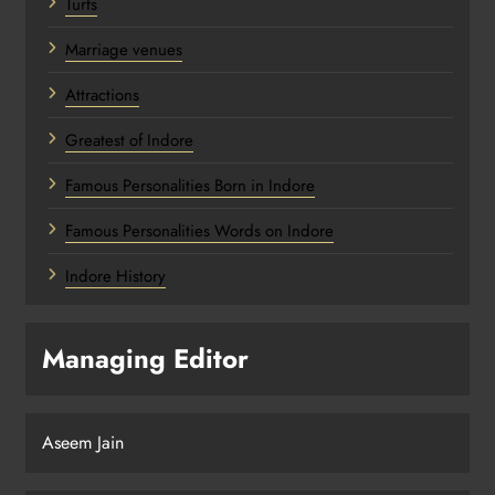
Turfs
Marriage venues
Attractions
Greatest of Indore
Famous Personalities Born in Indore
Famous Personalities Words on Indore
Indore History
Managing Editor
Aseem Jain